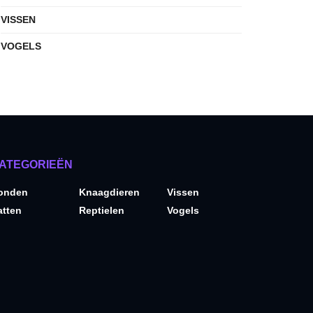
VISSEN
VOGELS
ATEGORIEËN
onden
Knaagdieren
Vissen
atten
Reptielen
Vogels