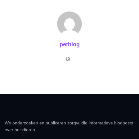
petblog
We onderzoeken en publiceren zorgvuldig informatieve blogposts
over huisdieren.