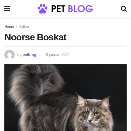
Home
Katten
Noorse Boskat
by
petblog
8 januari 2024